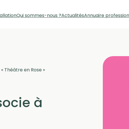
allation
Qui sommes-nous ?
Actualités
Annuaire professio
 « Théâtre en Rose »
socie à