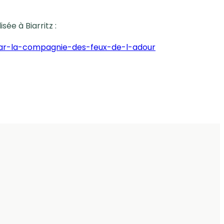
sée à Biarritz :
ar-la-compagnie-des-feux-de-l-adour