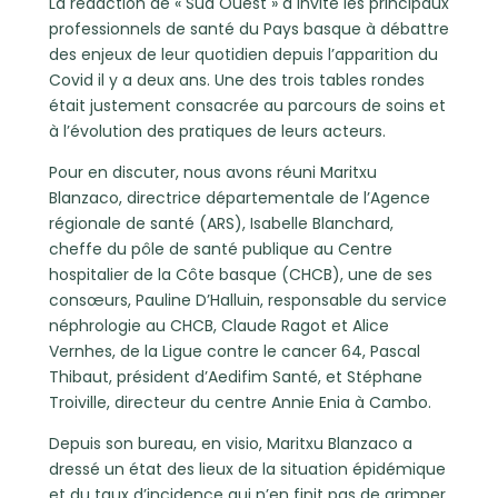
L
a rédaction de « Sud Ouest » a invité les principaux
professionnels de santé du Pays basque à débattre
des enjeux de leur quotidien depuis l’apparition du
Covid il y a deux ans. Une des trois tables rondes
était justement consacrée au parcours de soins et
à l’évolution des pratiques de leurs acteurs.
Pour en discuter, nous avons réuni Maritxu
Blanzaco, directrice départementale de l’Agence
régionale de santé (ARS), Isabelle Blanchard,
cheffe du pôle de santé publique au Centre
hospitalier de la Côte basque (CHCB), une de ses
consœurs, Pauline D’Halluin, responsable du service
néphrologie au CHCB, Claude Ragot et Alice
Vernhes, de la Ligue contre le cancer 64, Pascal
Thibaut, président d’Aedifim Santé, et Stéphane
Troiville, directeur du centre Annie Enia à Cambo.
Depuis son bureau, en visio, Maritxu Blanzaco a
dressé un état des lieux de la situation épidémique
et du taux d’incidence qui n’en finit pas de grimper.